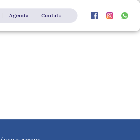
Agenda
Contato
to
iação Paralímpica de Joinville, é uma
nto orientado por equipe técnica
instituições que prestam assistência para