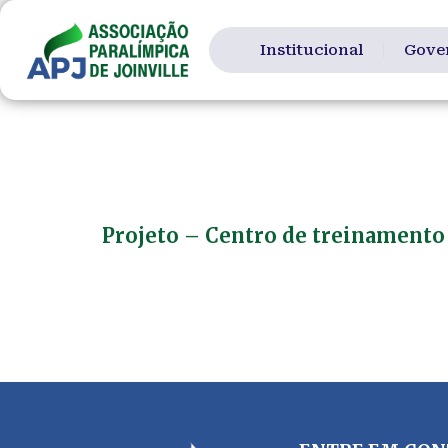
conteúdo
Institucional
Gove
Tag:
Centro
Projeto – Centro de treinamento
Projeto – Centro de treinamento Paralímpi
organização sem fins lucrativos focada no
multidisciplinar. A Instituição atende pes
pessoas que apresentam algum […]