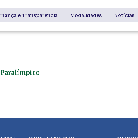
rnança e Transparencia
Modalidades
Notícias
 de Treinamen
 Paralímpico
co| Faça Parte! #APJJoinvilleconstruindoumsonho Assoc
 treinamento paradesportivo de atletas de alto rendime
soas de todas as idades, recebendo Atletas por meio de 