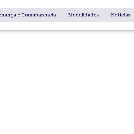
rnança e Transparencia
Modalidades
Notícias
s Gabriel
 amigos tivemos na manhã de hoje (23/5/20) o prazer de
agear nosso saudoso amigo Sr Mário Roberto Borba e in
do […]