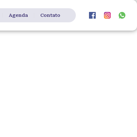
Agenda
Contato
 realizarmos a travessia dos 10 km de
spirar a força de superação em pró a