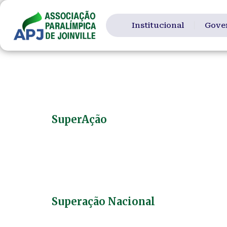
conteúdo
Institucional
Gove
Autor:
Luca
SuperAção
Em conexão com a natureza e integrado aos
maratona aquática, com objetivo de homen
saúde dos Brasileiros. Largada 7 hrs praia 
Superação Nacional