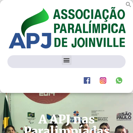
A APJ nas
Paralimpíadas