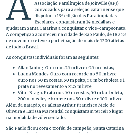
A
Associação Paralímpica de Joinville (APJ)
convocados para a seleção catarinense que
disputou a 13ª edição das Paralimpíadas
Escolares, conquistaram 14 medalhas e
ajudaram Santa Catarina a conquistar o vice-campeonato.
A competição aconteceu na cidade de São Paulo, de 18 a 23
de novembro e teve a participação de mais de 1200 atletas
de todo o Brasil.
As conquistas individuais foram as seguintes:
Allan Janing: Ouro nos 25 m livre e 25 m costas;
Luana Mendes: Ouro com recorde no 50 m livre,
ouro nos 50 m costas, 50 m peito, 50 m borboleta e 1
prata no revezamento 4 x 25 m livre;
Vítor Braga: Prata nos 50 m costas, 50 m borboleta,
200 m medley e bronze nos 50 m livre e 100 m livre.
Além da natação, os atletas Arthur Francisco Melo de
Oliveira e Larissa Martendal conquistaram terceiro lugar
na modalidade vôlei sentado.
São Paulo ficou com o troféu de campeão, Santa Catarina